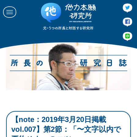
所長のあいさつ
他力本願研究所とは
ブログとか
催し事
連絡する
会社概要
【note：2019年3月20日掲載
vol.007】第2節：「〜文字以内で