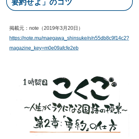
要約せよ」のコツ
掲載元：note（2019年3月20日）
https://note.mu/maegawa_shinsuke/n/n55db8c9f14c2?
magazine_key=m0e09afcfe2eb