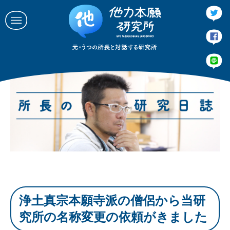
所長のあいさつ
他力本願研究所とは
ブログとか
催し事
連絡する
会社概要
浄土真宗本願寺派の僧侶から当研
究所の名称変更の依頼がきました