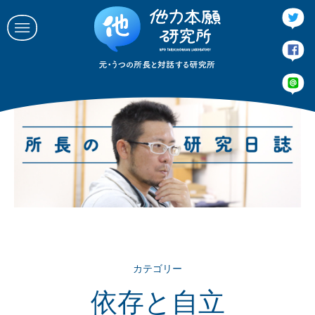
所長のあいさつ
他力本願研究所とは
ブログとか
催し事
連絡する
会社概要
カテゴリー
依存と自立